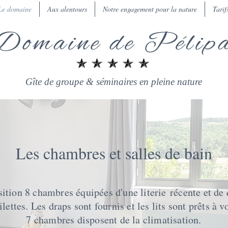
Le domaine
Aux alentours
Notre engagement pour la nature
Tarif
Domaine de Pélip
Gîte de groupe & séminaires en pleine nature
Les chambres et salles de bain
sition 8 chambres équipées d'une
literie
récente et de
ilettes. Les draps sont fournis et les lits sont prêts à v
7 chambres disposent de la climatisation.