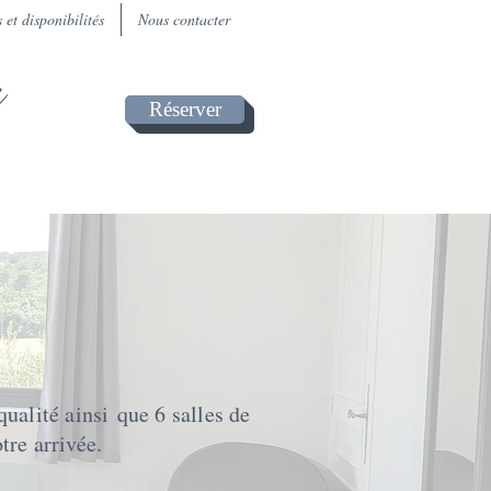
s et disponibilités
Nous contacter
a
Réserver
qualité ainsi
que 6 salles de
otre arrivée.